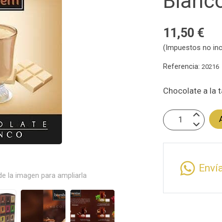
Blanc
11,50 €
(Impuestos no inc
Referencia:
20216
Chocolate a la 
Enví
e la imagen para ampliarla