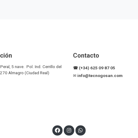
ción
Contacto
Peral, 5 nave. Pol. Ind. Cerrillo del
☎ (+34) 625 09 87 05
13270 Almagro (Ciudad Real)
✉
info@tecnogosan.com