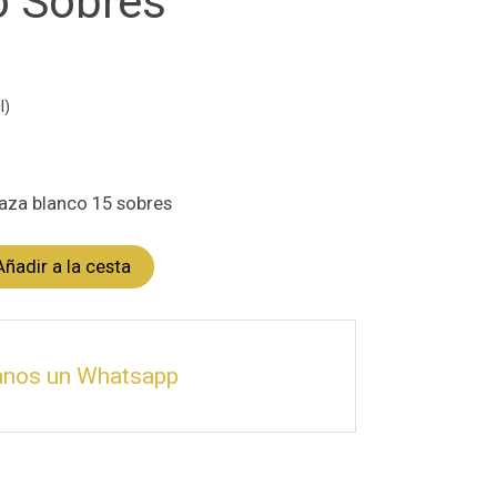
o Sobres
l)
taza blanco 15 sobres
Añadir a la cesta
anos un Whatsapp