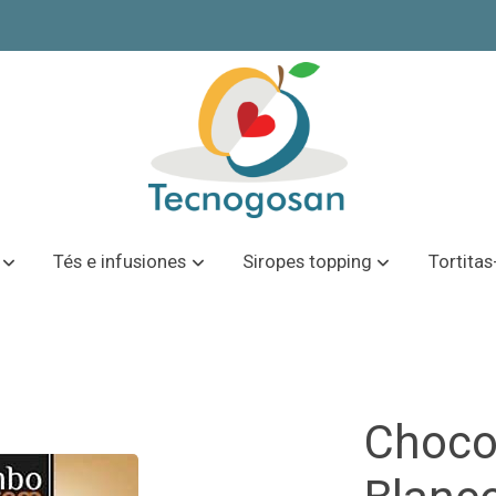
Tés e infusiones
Siropes topping
Tortita
Chocol