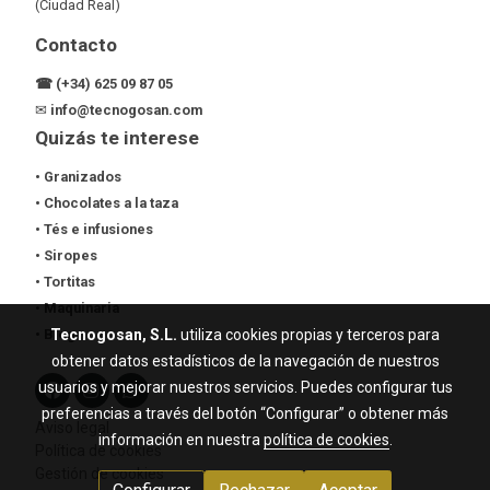
(Ciudad Real)
Contacto
☎ (+34) 625 09 87 05
✉
info@tecnogosan.com
Quizás te interese
• Granizados
• Chocolates a la taza
• Tés e infusiones
• Siropes
• Tortitas
•
Maquinaria
• Blog
Tecnogosan, S.L.
utiliza cookies propias y terceros para
obtener datos estadísticos de la navegación de nuestros
usuarios y mejorar nuestros servicios. Puedes configurar tus
preferencias a través del botón “Configurar” o obtener más
Aviso legal
información en nuestra
política de cookies
.
Política de cookies
Gestión de cookies